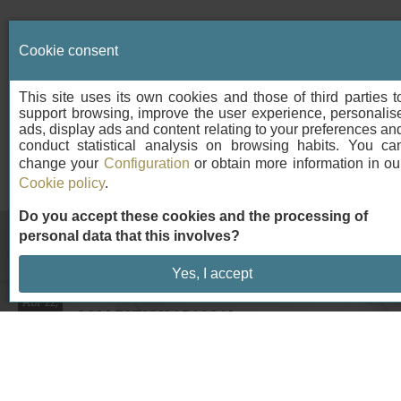
Cookie consent
This site uses its own cookies and those of third parties t
support browsing, improve the user experience, personalis
ads, display ads and content relating to your preferences an
conduct statistical analysis on browsing habits. You ca
change your
Configuration
or obtain more information in ou
Cookie policy
.
Do you accept these cookies and the processing of
personal data that this involves?
NOTICIAS
Yes, I accept
CELEBRA EL DIA DE LA MADRE EN NH
Abr 22,
COLLECTION ABASCAL
2026
MENÚ VERMUT & TAPA
Abr 17,
2026