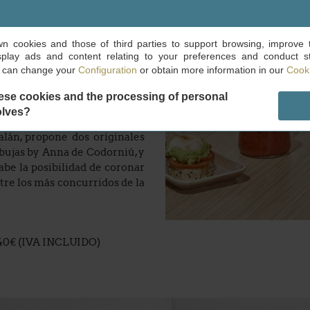
frece cocina de vanguardia en
own cookies and those of third parties to support browsing, improve 
splay ads and content relating to your preferences and conduct sta
adas, acompañadas por huevos
u can change your
Configuration
or obtain more information in our
Cooki
rioche con rabo de toro, mini
ese cookies and the processing of personal
a de queso con helado. Agua,
olves?
lán, propone dos originales
bujas by Anna de Codorniú, y
abe la posibilidad de coronar
tre los más concurridos de la
40€ (IVA INCLUIDO)