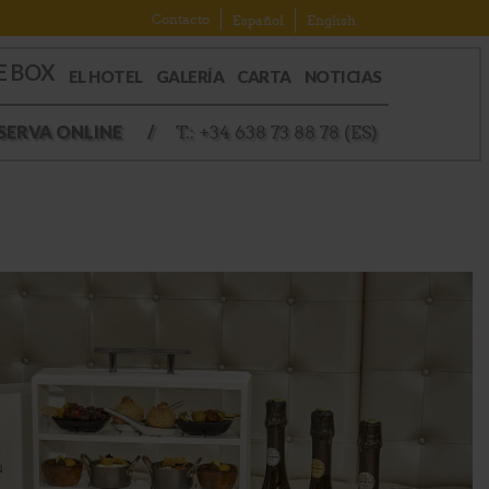
Contacto
Español
English
E BOX
EL HOTEL
GALERÍA
CARTA
NOTICIAS
SERVA ONLINE
/
T.: +34 638 73 88 78 (ES)