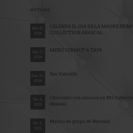
NOTICIAS
CELEBRA EL DIA DE LA MADRE EN N
Abr 22,
COLLECTION ABASCAL
2026
MENÚ VERMUT & TAPA
Abr 17,
2026
San Valentín
Ene 30,
2026
Chocolate con churros en NH Collect
Dic 5,
Abascal
2025
Menús de grupo de Navidad
Dic 5,
2025