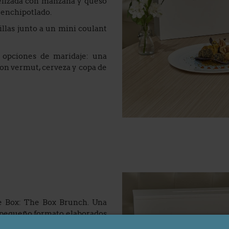
melizada con manzana y queso
o enchipotlado.
llas junto a un mini coulant
s opciones de maridaje: una
con vermut, cerveza y copa de
he Box: The Box Brunch. Una
n pequeño formato elaborados