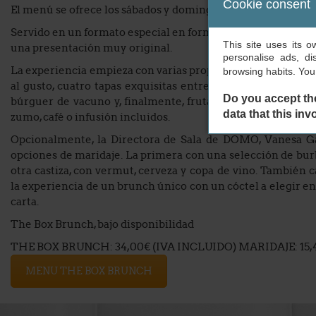
Cookie consent
El menú se ofrece los sábados y domingos de 12 a 14hrs.
Servido en un formato especial en forma de caja, The Box o
This site uses its 
una presentación muy original.
personalise ads, di
La experiencia empieza con varias propuestas dulces y sal
browsing habits. Yo
al gusto, cuatro tapas exquisitas entre las que destacan b
Do you accept th
búrguer de vacuno y, finalmente, frutas variadas y su tart
data that this inv
zumo, café o infusión incluidos.
Opcionalmente, la Directora de Sala de DOMO, Vanesa Ga
opciones de maridaje. La primera con una selección de bur
otra castiza, con vermut, cerveza y copa de vino. También c
la experiencia de un brunch único con un cóctel a elegir en
carta.
The Box Brunch, bajo disponibilidad
THE BOX BRUNCH: 34,00€ (IVA INCLUIDO) MARIDAJE: 15,
MENU THE BOX BRUNCH