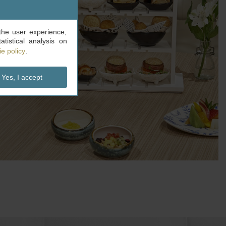
the user experience,
tistical analysis on
e policy
.
Yes, I accept