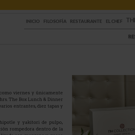
TH
INICIO
FILOSOFÍA
RESTAURANTE
EL CHEF
RE
 como viernes y únicamente
22hrs. The Box Lunch & Dinner
arios entrantes, diez tapas y
ipotle y yakitori de pulpo,
ición rompedora dentro de la