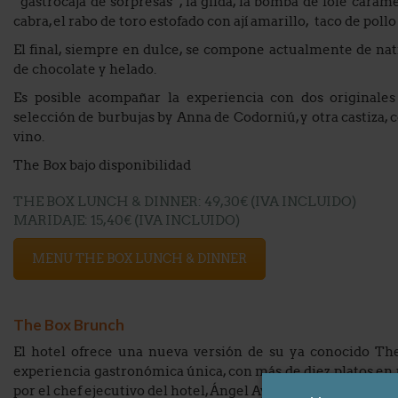
“gastrocaja de sorpresas”, la gilda, la bomba de foie cara
cabra, el rabo de toro estofado con ají amarillo, taco de poll
El final, siempre en dulce, se compone actualmente de nati
de chocolate y helado.
Es posible acompañar la experiencia con dos originale
selección de burbujas by Anna de Codorniú, y otra castiza, 
vino.
The Box bajo disponibilidad
THE BOX LUNCH & DINNER: 49,30€ (IVA INCLUIDO)

MENU THE BOX LUNCH & DINNER
The Box Brunch
El hotel ofrece una nueva versión de su ya conocido T
experiencia gastronómica única, con más de diez platos e
por el chef ejecutivo del hotel, Ángel Aylagas.